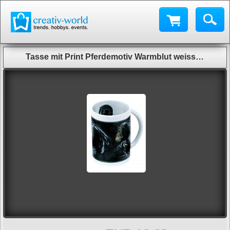
Tasse mit Print Pferdemotiv Warmblut weiss 57150 ©Kollektion Bötzel