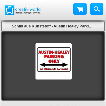
Schild aus Kunststoff - Austin Healey Parking Only - Gr. ca. 40 x 30 cm - 303069