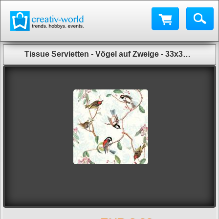
Tissue Servietten - Vögel auf Zweige - 33x33cm, 20 Stück - 33704