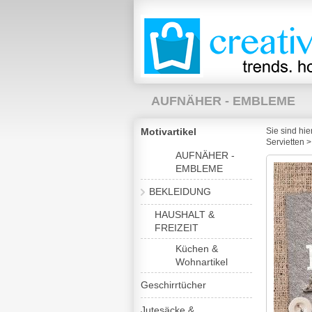
AUFNÄHER - EMBLEME
Motivartikel
Sie sind hier
WELTMEISTERSCHAFT 20
Servietten
>
AUFNÄHER -
EMBLEME
GESUCHT
TEL: 02689 / 2
BEKLEIDUNG
HAUSHALT &
FREIZEIT
Küchen &
Wohnartikel
Geschirrtücher
Jutesäcke &