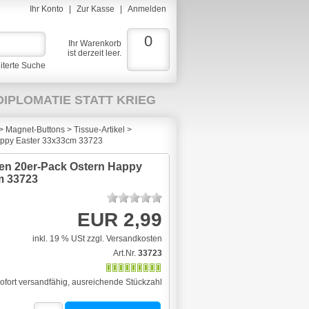
Ihr Konto
|
Zur Kasse
|
Anmelden
0
Ihr Warenkorb
ist derzeit leer.
iterte Suche
DIPLOMATIE STATT KRIEG
>
Magnet-Buttons
>
Tissue-Artikel
>
IEDERVERKÄUFER
Happy Easter 33x33cm 33723
ten 20er-Pack Ostern Happy
m 33723
EUR 2,99
inkl. 19 % USt
zzgl. Versandkosten
Art.Nr.
33723
ofort versandfähig, ausreichende Stückzahl