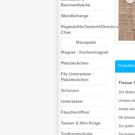
Baumwollsäcke
Wandbehänge
Regiestühle/Setstuhl/Directors-
Chair
Mauspads
Magnet - Küchenmagnet
Platzdeckchen
Produktbe
Filz-Untersetzer -
Platzdeckchen
Tissue 
Schürzen
20x Motivs
Unsere me
Untersetzer
immer eine
Flaschenöffner
Ob klassis
Tassen & Mini-Krüge
Zur guten
Topfhandschuhe
Tischdeko