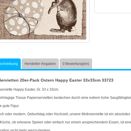
schreibung
Hersteller-Angaben
0
Bewertung(en)
Servietten 20er-Pack Ostern Happy Easter 33x33cm 33723
erviette Happy Easter, Gr. 33 x 33cm.
hrlagige Tissue Papierservietten bestechen durch eine extrem hohe Saugfähigkei
 gute Figur.
ch oder modern, Geburtstag oder Hochzeit, unsere Motivserviette ist ein absolutes H
 Küche, ob erlesene Speien oder einfach nur einem ansprechendem Essen, ist ei
ration nicht mehr wegzudenken.