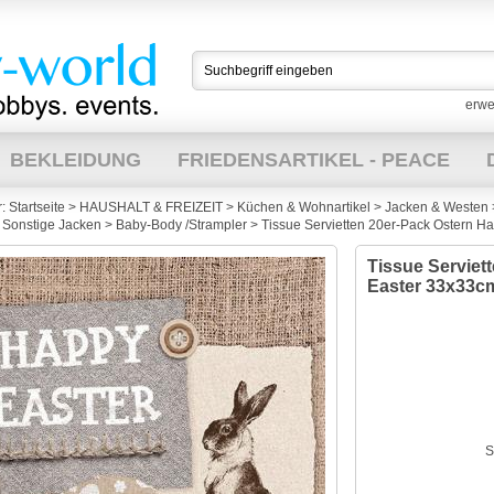
erwe
BEKLEIDUNG
FRIEDENSARTIKEL - PEACE
:
Startseite
>
HAUSHALT & FREIZEIT
>
Küchen & Wohnartikel
>
Jacken & Westen
26
PRO PALÄSTINA
LANDWIRTSCHAFT
W
Sonstige Jacken
>
Baby-Body /Strampler
>
Tissue Servietten 20er-Pack Ostern 
Tissue Serviet
90 924
Easter 33x33c
S